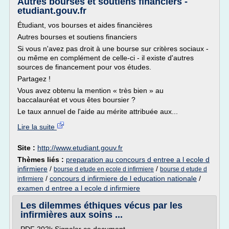
Autres bourses et soutiens financiers -
etudiant.gouv.fr
Étudiant, vos bourses et aides financières
Autres bourses et soutiens financiers
Si vous n'avez pas droit à une bourse sur critères sociaux -
ou même en complément de celle-ci - il existe d'autres
sources de financement pour vos études.
Partagez !
Vous avez obtenu la mention « très bien » au
baccalauréat et vous êtes boursier ?
Le taux annuel de l'aide au mérite attribuée aux...
Lire la suite
Site :
http://www.etudiant.gouv.fr
Thèmes liés :
preparation au concours d entree a l ecole d
infirmiere
/
/
bourse d etude en ecole d infirmiere
bourse d etude d
/
concours d infirmiere de l education nationale
/
infirmiere
examen d entree a l ecole d infirmiere
Les dilemmes éthiques vécus par les
infirmières aux soins ...