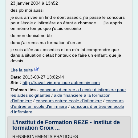
23 janvier 2004 à 13h52
des pb moi aussi
je suis arrivée en find e doirt assedic j'ia passé le concours
pour l'école d'infirmière en étant a chomage..... j'ia appris
en même temps que j'étais enceinte
de mon deuixème bb.....
donc j'ai remis ma formation d'un an.
je suis allée aux assedics et on m'a fat comprendre que
dans a situation c'était honteux de faire un enfant, que je
devais...
Lire la suite
Date:
2013-09-27 13:02:44
Site :
http://travail-vie-pratique.aufeminin.com
Thèmes liés :
concours d entree a l ecole d infirmiere pour
les aides soignantes
/
aide financiere a la formation
d'infirmiere
/
concours entree ecole d'infirmiere
/
concours
d'entree en ecole d'infirmiere
/
concours d entree en ecole
d infirmiere
L'Institut de Formation REZE - Institut de
formation Croix ...
RENSEIGNEMENTS PRATIQUES