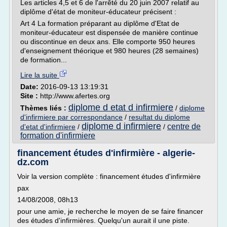
Les articles 4,5 et 6 de l'arrêté du 20 juin 2007 relatif au
diplôme d'état de moniteur-éducateur précisent :
Art 4 La formation préparant au diplôme d'Etat de
moniteur-éducateur est dispensée de manière continue
ou discontinue en deux ans. Elle comporte 950 heures
d'enseignement théorique et 980 heures (28 semaines)
de formation...
Lire la suite
Date:
2016-09-13 13:19:31
Site :
http://www.afertes.org
diplome d etat d infirmiere
Thèmes liés :
/
diplome
d'infirmiere par correspondance
/
resultat du diplome
diplome d infirmiere
centre de
d'etat d'infirmiere
/
/
formation d'infirmiere
financement études d'infirmière - algerie-
dz.com
Voir la version complète : financement études d'infirmière
pax
14/08/2008, 08h13
pour une amie, je recherche le moyen de se faire financer
des études d'infirmières. Quelqu'un aurait il une piste.