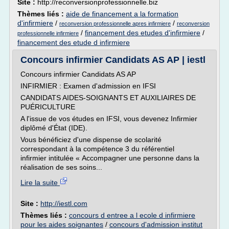
Site :
http://reconversionprofessionnelle.biz
Thèmes liés :
aide de financement a la formation
d'infirmiere
/
/
reconversion professionnelle apres infirmiere
reconversion
/
financement des etudes d'infirmiere
/
professionnelle infirmiere
financement des etude d infirmiere
Concours infirmier Candidats AS AP | iestl
Concours infirmier Candidats AS AP
INFIRMIER : Examen d'admission en IFSI
CANDIDATS AIDES-SOIGNANTS ET AUXILIAIRES DE
PUÉRICULTURE
A l'issue de vos études en IFSI, vous devenez Infirmier
diplômé d'État (IDE).
Vous bénéficiez d'une dispense de scolarité
correspondant à la compétence 3 du référentiel
infirmier intitulée « Accompagner une personne dans la
réalisation de ses soins...
Lire la suite
Site :
http://iestl.com
Thèmes liés :
concours d entree a l ecole d infirmiere
pour les aides soignantes
/
concours d'admission institut