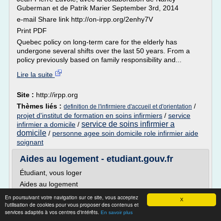
Guberman et de Patrik Marier September 3rd, 2014
e-mail Share link http://on-irpp.org/2enhy7V
Print PDF
Quebec policy on long-term care for the elderly has
undergone several shifts over the last 50 years. From a
policy previously based on family responsibility and...
Lire la suite
Site :
http://irpp.org
Thèmes liés :
/
definition de l'infirmiere d'accueil et d'orientation
projet d'institut de formation en soins infirmiers
/
service
service de soins infirmier a
infirmier a domicile
/
domicile
/
personne agee soin domicile role infirmier aide
soignant
Aides au logement - etudiant.gouv.fr
Étudiant, vous loger
Aides au logement
Le loyer constitue un poste important dans votre budget -
En poursuivant votre navigation sur ce site, vous acceptez
X
ne négligez donc pas d'éventuelles aides au logement.
l'utilisation de cookies pour vous proposer des contenus et
services adaptés à vos centres d'intérêts.
Ces aides sont attribuées et versées par la Caisse
En savoir plus