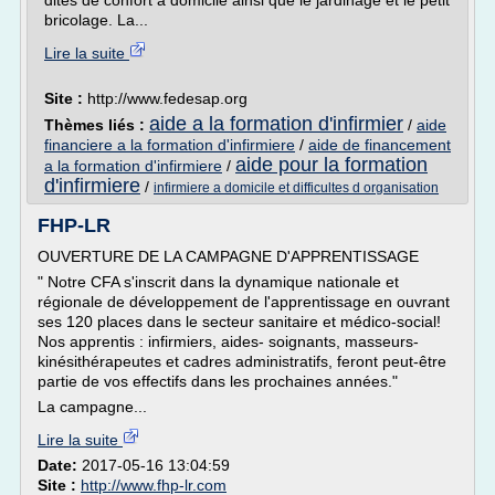
dites de confort à domicile ainsi que le jardinage et le petit
bricolage. La...
Lire la suite
Site :
http://www.fedesap.org
aide a la formation d'infirmier
Thèmes liés :
/
aide
financiere a la formation d'infirmiere
/
aide de financement
aide pour la formation
a la formation d'infirmiere
/
d'infirmiere
/
infirmiere a domicile et difficultes d organisation
FHP-LR
OUVERTURE DE LA CAMPAGNE D'APPRENTISSAGE
" Notre CFA s'inscrit dans la dynamique nationale et
régionale de développement de l'apprentissage en ouvrant
ses 120 places dans le secteur sanitaire et médico-social!
Nos apprentis : infirmiers, aides- soignants, masseurs-
kinésithérapeutes et cadres administratifs, feront peut-être
partie de vos effectifs dans les prochaines années."
La campagne...
Lire la suite
Date:
2017-05-16 13:04:59
Site :
http://www.fhp-lr.com