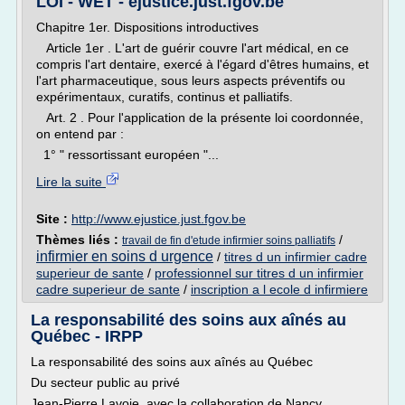
LOI - WET - ejustice.just.fgov.be
Chapitre 1er. Dispositions introductives
Article 1er . L'art de guérir couvre l'art médical, en ce
compris l'art dentaire, exercé à l'égard d'êtres humains, et
l'art pharmaceutique, sous leurs aspects préventifs ou
expérimentaux, curatifs, continus et palliatifs.
Art. 2 . Pour l'application de la présente loi coordonnée,
on entend par :
1° " ressortissant européen "...
Lire la suite
Site :
http://www.ejustice.just.fgov.be
Thèmes liés :
/
travail de fin d'etude infirmier soins palliatifs
infirmier en soins d urgence
/
titres d un infirmier cadre
superieur de sante
/
professionnel sur titres d un infirmier
cadre superieur de sante
/
inscription a l ecole d infirmiere
La responsabilité des soins aux aînés au
Québec - IRPP
La responsabilité des soins aux aînés au Québec
Du secteur public au privé
Jean-Pierre Lavoie, avec la collaboration de Nancy