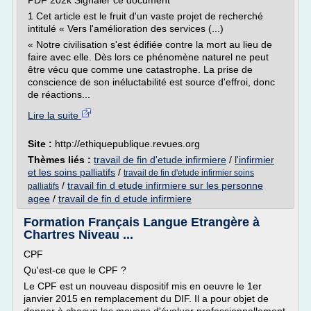
PDF 202k Signaler ce document
1 Cet article est le fruit d'un vaste projet de recherché
intitulé « Vers l'amélioration des services (...)
« Notre civilisation s'est édifiée contre la mort au lieu de
faire avec elle. Dès lors ce phénomène naturel ne peut
être vécu que comme une catastrophe. La prise de
conscience de son inéluctabilité est source d'effroi, donc
de réactions...
Lire la suite
Site :
http://ethiquepublique.revues.org
Thèmes liés :
travail de fin d'etude infirmiere
/
l'infirmier
et les soins palliatifs
/
travail de fin d'etude infirmier soins
/
travail fin d etude infirmiere sur les personne
palliatifs
agee
/
travail de fin d etude infirmiere
Formation Français Langue Etrangère à
Chartres Niveau ...
CPF
Qu'est-ce que le CPF ?
Le CPF est un nouveau dispositif mis en oeuvre le 1er
janvier 2015 en remplacement du DIF. Il a pour objet de