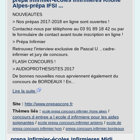
prepa infirmier-écoles infirmières Rhône
Alpes-prépa IFSI ...
NOUVEAUTES
> Nos prépas 2017-2018 en ligne sont ouvertes !
Contactez-nous par téléphone au 03 91 89 18 42 ou par
le formulaire de contact avant toute inscription en ligne !
> Prépa Infirmier
Retrouvez l'interview exclusive de Pascal U. , cadre-
infirmier et jury de concours.
FLASH CONCOURS !
> AUDIOPROTHESISTES 2017
De bonnes nouvelles nous aprviennent également du
concours de BORDEAUX ! En...
Lire la suite
Site :
http://www.prepascore.fr
Thèmes liés :
/
ecole prepa concours infirmier rhone alpes
concours d entree a l ecole d infirmiere pour les aides
soignantes
/
/
ecole prepa concours infirmier amiens
ecole de
/
prepa concours infirmier lyon
prepa concours infirmier bordeaux
prepa infirmier-écoles infirmieres Midi