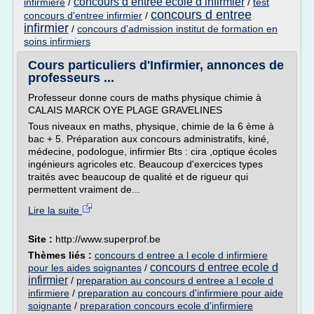
concours d entree ecole d infirmier
infirmiere
/
/
test
concours d entree
concours d'entree infirmier
/
infirmier
/
concours d'admission institut de formation en
soins infirmiers
Cours particuliers d'Infirmier, annonces de
professeurs ...
Professeur donne cours de maths physique chimie à
CALAIS MARCK OYE PLAGE GRAVELINES
Tous niveaux en maths, physique, chimie de la 6 ème à
bac + 5. Préparation aux concours administratifs, kiné,
médecine, podologue, infirmier Bts : cira ,optique écoles
ingénieurs agricoles etc. Beaucoup d'exercices types
traités avec beaucoup de qualité et de rigueur qui
permettent vraiment de...
Lire la suite
Site :
http://www.superprof.be
Thèmes liés :
concours d entree a l ecole d infirmiere
concours d entree ecole d
pour les aides soignantes
/
infirmier
/
preparation au concours d entree a l ecole d
infirmiere
/
preparation au concours d'infirmiere pour aide
soignante
/
preparation concours ecole d'infirmiere