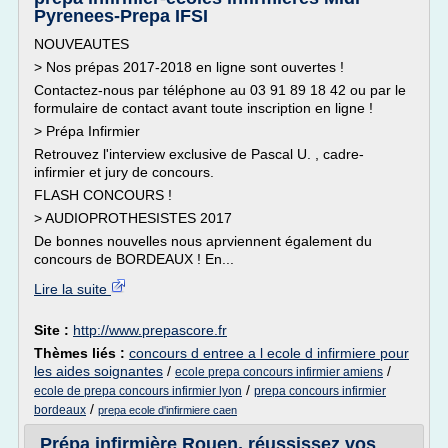
Pyrenees-Prepa IFSI
NOUVEAUTES
> Nos prépas 2017-2018 en ligne sont ouvertes !
Contactez-nous par téléphone au 03 91 89 18 42 ou par le
formulaire de contact avant toute inscription en ligne !
> Prépa Infirmier
Retrouvez l'interview exclusive de Pascal U. , cadre-
infirmier et jury de concours.
FLASH CONCOURS !
> AUDIOPROTHESISTES 2017
De bonnes nouvelles nous aprviennent également du
concours de BORDEAUX ! En...
Lire la suite
Site :
http://www.prepascore.fr
Thèmes liés :
concours d entree a l ecole d infirmiere pour
les aides soignantes
/
/
ecole prepa concours infirmier amiens
/
ecole de prepa concours infirmier lyon
prepa concours infirmier
/
bordeaux
prepa ecole d'infirmiere caen
Prépa infirmière Rouen, réussissez vos