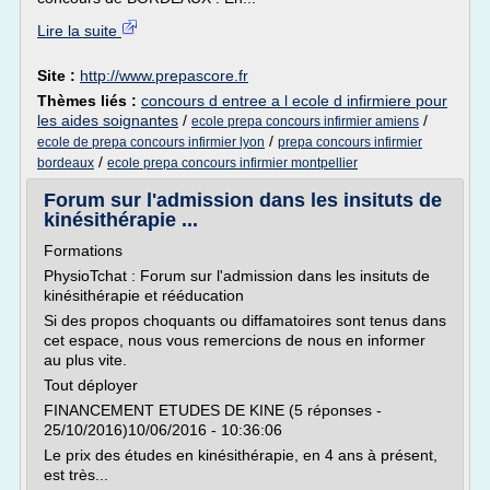
Lire la suite
Site :
http://www.prepascore.fr
Thèmes liés :
concours d entree a l ecole d infirmiere pour
les aides soignantes
/
/
ecole prepa concours infirmier amiens
/
ecole de prepa concours infirmier lyon
prepa concours infirmier
/
bordeaux
ecole prepa concours infirmier montpellier
Forum sur l'admission dans les insituts de
kinésithérapie ...
Formations
PhysioTchat : Forum sur l'admission dans les insituts de
kinésithérapie et rééducation
Si des propos choquants ou diffamatoires sont tenus dans
cet espace, nous vous remercions de nous en informer
au plus vite.
Tout déployer
FINANCEMENT ETUDES DE KINE (5 réponses -
25/10/2016)10/06/2016 - 10:36:06
Le prix des études en kinésithérapie, en 4 ans à présent,
est très...