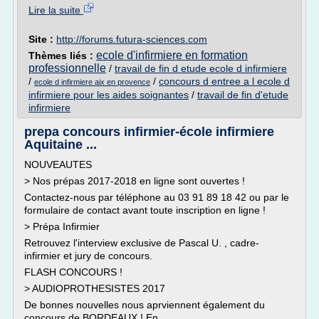
Lire la suite
Site :
http://forums.futura-sciences.com
ecole d'infirmiere en formation
Thèmes liés :
professionnelle
/
travail de fin d etude ecole d infirmiere
/
/
concours d entree a l ecole d
ecole d infirmiere aix en provence
infirmiere pour les aides soignantes
/
travail de fin d'etude
infirmiere
prepa concours infirmier-école infirmiere
Aquitaine ...
NOUVEAUTES
> Nos prépas 2017-2018 en ligne sont ouvertes !
Contactez-nous par téléphone au 03 91 89 18 42 ou par le
formulaire de contact avant toute inscription en ligne !
> Prépa Infirmier
Retrouvez l'interview exclusive de Pascal U. , cadre-
infirmier et jury de concours.
FLASH CONCOURS !
> AUDIOPROTHESISTES 2017
De bonnes nouvelles nous aprviennent également du
concours de BORDEAUX ! En...