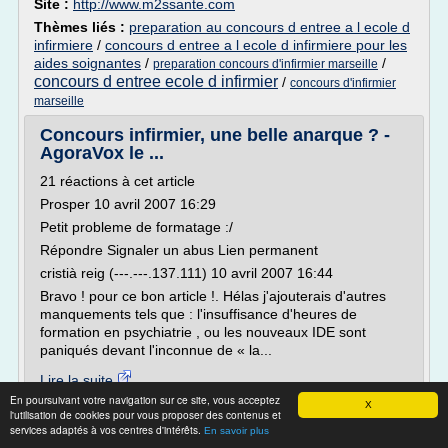
Site :
http://www.m2ssante.com
Thèmes liés :
preparation au concours d entree a l ecole d
infirmiere
/
concours d entree a l ecole d infirmiere pour les
aides soignantes
/
/
preparation concours d'infirmier marseille
concours d entree ecole d infirmier
/
concours d'infirmier
marseille
Concours infirmier, une belle anarque ? -
AgoraVox le ...
21 réactions à cet article
Prosper 10 avril 2007 16:29
Petit probleme de formatage :/
Répondre Signaler un abus Lien permanent
cristià reig (---.---.137.111) 10 avril 2007 16:44
Bravo ! pour ce bon article !. Hélas j'ajouterais d'autres
manquements tels que : l'insuffisance d'heures de
formation en psychiatrie , ou les nouveaux IDE sont
paniqués devant l'inconnue de « la...
Lire la suite
En poursuivant votre navigation sur ce site, vous acceptez
Date:
2017-05-16 10:04:00
X
l'utilisation de cookies pour vous proposer des contenus et
Site :
http://www.agoravox.fr
services adaptés à vos centres d'intérêts.
En savoir plus
Thèmes liés :
concours d'admission institut de formation