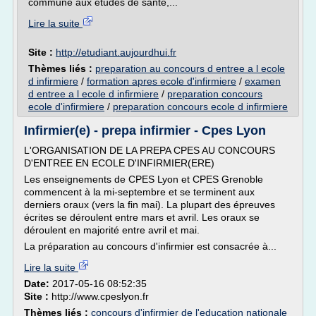
commune aux études de santé,...
Lire la suite
Site :
http://etudiant.aujourdhui.fr
Thèmes liés :
preparation au concours d entree a l ecole
d infirmiere
/
formation apres ecole d'infirmiere
/
examen
d entree a l ecole d infirmiere
/
preparation concours
ecole d'infirmiere
/
preparation concours ecole d infirmiere
Infirmier(e) - prepa infirmier - Cpes Lyon
L'ORGANISATION DE LA PREPA CPES AU CONCOURS
D'ENTREE EN ECOLE D'INFIRMIER(ERE)
Les enseignements de CPES Lyon et CPES Grenoble
commencent à la mi-septembre et se terminent aux
derniers oraux (vers la fin mai). La plupart des épreuves
écrites se déroulent entre mars et avril. Les oraux se
déroulent en majorité entre avril et mai.
La préparation au concours d'infirmier est consacrée à...
Lire la suite
Date:
2017-05-16 08:52:35
Site :
http://www.cpeslyon.fr
Thèmes liés :
concours d'infirmier de l'education nationale