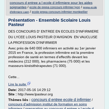
concours d entree a l ecole d infirmiere pour les aides
soignantes
/
/
ecole de prepa concours infirmier lyon
prepa ecole
/
ecole prepa concours infirmier montpellier
d'infirmiere caen
Présentation - Ensemble Scolaire Louis
Pasteur
DES CONCOURS D' ENTREE EN ECOLES D'INFIRMIERE
DU LYCEE LOUIS PASTEUR D'AVIGNON EN VAUCLUSE
LA PROFESSION D'INFIRMIER
Avec près de 640 000 infirmiers en activité au 1er janvier
2015 en France, la profession infirmière est la première
profession de santé en termes d'effectifs devant les
médecins (212 000), les pharmaciens (75 000) et les
masseurs-kinésithérapeutes (71 000).
Cette...
Lire la suite
Date:
2017-05-16 14:29:12
Site :
http://www.lpasteur.org
concours d entree ecole d infirmier
Thèmes liés :
/
concours d'admission institut de formation en soins
infirmiers
/
preparation au concours d entree a l ecole d