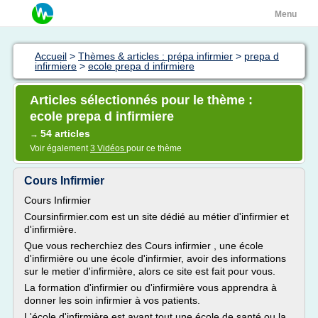
Menu
Accueil
>
Thèmes & articles : prépa infirmier
>
prepa d
infirmiere
>
ecole prepa d infirmiere
Articles sélectionnés pour le thème :
ecole prepa d infirmiere
54 articles
→
Voir également
3 Vidéos
pour ce thème
Cours Infirmier
Cours Infirmier
Coursinfirmier.com est un site dédié au métier d'infirmier et
d'infirmière.
Que vous recherchiez des Cours infirmier , une école
d'infirmière ou une école d'infirmier, avoir des informations
sur le metier d'infirmière, alors ce site est fait pour vous.
La formation d'infirmier ou d'infirmière vous apprendra à
donner les soin infirmier à vos patients.
L'école d'infirmière est avant tout une école de santé ou la