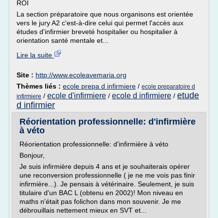
ROI
La section préparatoire que nous organisons est orientée
vers le jury A2 c'est-à-dire celui qui permet l'accès aux
études d'infirmier breveté hospitalier ou hospitalier à
orientation santé mentale et...
Lire la suite
Site :
http://www.ecoleavemaria.org
Thèmes liés :
ecole prepa d infirmiere
/
ecole preparatoire d
etude
ecole d'infirmiere
ecole d infirmiere
/
/
/
infirmiere
d infirmier
Réorientation professionnelle: d'infirmière
à véto
Réorientation professionnelle: d'infirmière à véto
Bonjour,
Je suis infirmière depuis 4 ans et je souhaiterais opérer
une reconversion professionnelle ( je ne me vois pas finir
infirmière...). Je pensais à vétérinaire. Seulement, je suis
titulaire d'un BAC L (obtenu en 2002)! Mon niveau en
maths n'était pas folichon dans mon souvenir. Je me
débrouillais nettement mieux en SVT et...