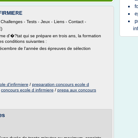
f
NFIRMIERE
e
p
- Challenges - Tests - Jeux - Liens - Contact -
in
E)
lôme d'�?tat qui se prépare en trois ans, la formation
es conditions suivantes :
écembre de l'année des épreuves de sélection
le d'infirmiere
/
preparation concours ecole d
/
concours ecole d infirmiere
/
prepa aux concours
es