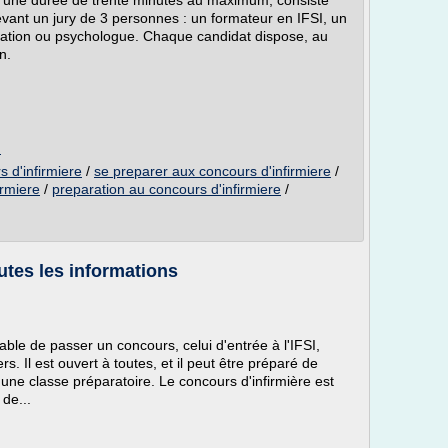
 d'une durée de trente minutes au maximum, consiste
evant un jury de 3 personnes : un formateur en IFSI, un
rmation ou psychologue. Chaque candidat dispose, au
n.
u
 d'infirmiere
/
se preparer aux concours d'infirmiere
/
irmiere
/
preparation au concours d'infirmiere
/
utes les informations
sable de passer un concours, celui d'entrée à l'IFSI,
rs. Il est ouvert à toutes, et il peut être préparé de
une classe préparatoire. Le concours d'infirmière est
de...