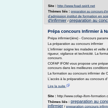
Site :
http://www.foad-spirit.net
Thèmes liés :
preparation au concours d'inf
d'admission institut de formation en soi
d'infirmier
preparation au conco
/
Prépa concours Infirmier à Nan
Prépa infirmier(ière) - Concours param
La préparation au concours infirmier
L'infirmier soigne les malades et veille
rigueur, vigilance et technicité. La form
concours.
COFAP IFOM vous propose une préparat
concours dans les meilleures condition
La formation au concours infirmier de
L'accès à la préparation au concours d'e
Lire la suite
Site :
http://www.cofap-ifom-formation
preparation au conc
Thèmes liés :
infirmier
/
preparation concours infirmi