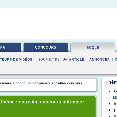
PA
CONCOURS
ECOLE
TEURS DE VIDÉOS
| SOUMETTRE :
UN ARTICLE
|
ANNONCER
|
Thèm
firmière
>
concours infirmiere
>
entretien concours
c
su
 thème : entretien concours infirmiere
f
p
a