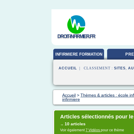
DROIT-INFIRMIER.FR
INFIRMIERE FORMATION
PRE
ACCUEIL
| CLASSEMENT :
SITES
,
AU
Accueil
>
Thèmes & articles : école in
infirmiere
Articles sélectionnés pour le
10 articles
→
Voir également
7 Vidéos
pour ce thème