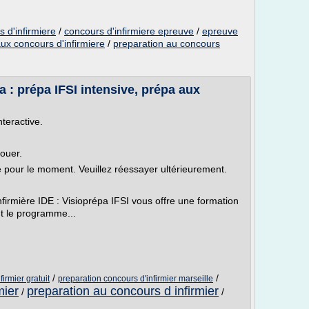
 d'infirmiere
/
concours d'infirmiere epreuve
/
epreuve
ux concours d'infirmiere
/
preparation au concours
 : prépa IFSI intensive, prépa aux
nteractive.
louer.
le pour le moment. Veuillez réessayer ultérieurement.
infirmière IDE : Visioprépa IFSI vous offre une formation
t le programme...
/
/
irmier gratuit
preparation concours d'infirmier marseille
mier
preparation au concours d infirmier
/
/