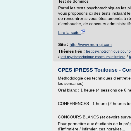
Test de dominos
Parmi les tests psychotechniques les p
vous proposons ici des tests incluant l
de rencontrer si vous êtes amenés à réa
d'embauche, de concours administratifs
Lire la suite
Site :
http://www.mon-qi.com
Thèmes liés :
test psychotechnique pour co
/
/
t
test psychotechnique concours infirmiere
CPES IPRESS Toulouse - Conco
Méthodologie des techniques d'entretie
les semaines)
Oral blanc : 1 heure (4 sessions de 6 h
CONFERENCES : 1 heure (2 heures tou
CONCOURS BLANCS (et devoirs surveil
Pour permettre aux étudiants de la pré
d'infirmière / infirmier, ces horaires...