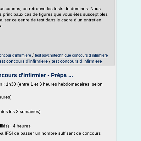
lus connus, on retrouve les tests de dominos. Nous
es principaux cas de figures que vous êtes susceptibles
liser ce genre de test dans le cadre d'un entretien
...
/
ncour d'infirmiere
test psychotechnique concours d infirmiere
est concours d'infirmiere
/
test concours d infirmiere
urs d'infirmier - Prépa ...
n : 1h30 (entre 1 et 3 heures hebdomadaires, selon
eures)
tes les 2 semaines)
lés) : 4 heures
pa IFSI de passer un nombre suffisant de concours