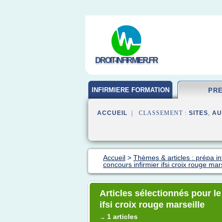
DROIT-INFIRMIER.FR
INFIRMIERE FORMATION
PR
ACCUEIL
| CLASSEMENT :
SITES
,
AU
Accueil
>
Thèmes & articles : prépa in
concours infirmier ifsi croix rouge mars
Articles sélectionnés pour le
ifsi croix rouge marseille
1 articles
→