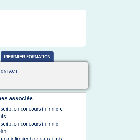
INFIRMIER FORMATION
CONTACT
es associés
nscription concours infirmiere
ris
nscription concours infirmier
php
repa infirmier bordeaux croix