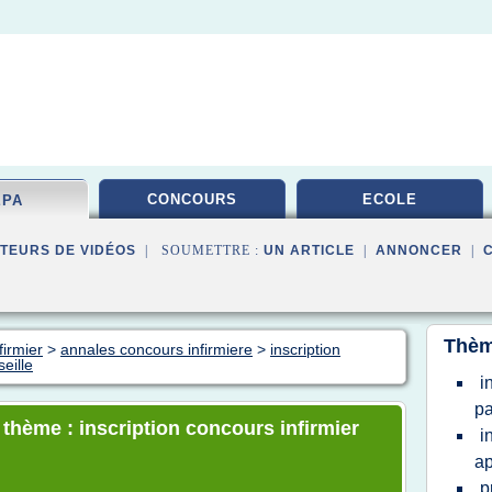
CONCOURS
ECOLE
EPA
TEURS DE VIDÉOS
| SOUMETTRE :
UN ARTICLE
|
ANNONCER
|
Thèm
firmier
>
annales concours infirmiere
>
inscription
eille
i
pa
 thème : inscription concours infirmier
i
a
p