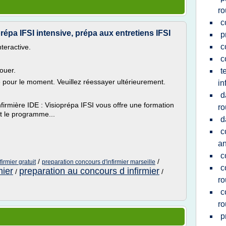
r
c
répa IFSI intensive, prépa aux entretiens IFSI
p
c
nteractive.
c
ouer.
t
le pour le moment. Veuillez réessayer ultérieurement.
in
d
infirmière IDE : Visioprépa IFSI vous offre une formation
r
t le programme...
d
c
a
c
/
/
irmier gratuit
preparation concours d'infirmier marseille
c
mier
preparation au concours d infirmier
/
/
r
c
r
p