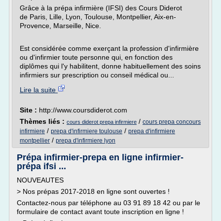
Grâce à la prépa infirmière (IFSI) des Cours Diderot
de Paris, Lille, Lyon, Toulouse, Montpellier, Aix-en-
Provence, Marseille, Nice.
Est considérée comme exerçant la profession d'infirmière
ou d'infirmier toute personne qui, en fonction des
diplômes qui l'y habilitent, donne habituellement des soins
infirmiers sur prescription ou conseil médical ou...
Lire la suite
Site :
http://www.coursdiderot.com
Thèmes liés :
/
cours prepa concours
cours diderot prepa infirmiere
/
/
infirmiere
prepa d'infirmiere toulouse
prepa d'infirmiere
/
montpellier
prepa d'infirmiere lyon
Prépa infirmier-prepa en ligne infirmier-
prépa ifsi ...
NOUVEAUTES
> Nos prépas 2017-2018 en ligne sont ouvertes !
Contactez-nous par téléphone au 03 91 89 18 42 ou par le
formulaire de contact avant toute inscription en ligne !