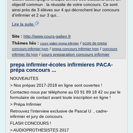
objectif commun : la réussite de votre concours. Ce sont
ainsi près de 3 élèves sur 4 qui décrochent leur concours
d'infirmier et 2 sur 3 qui...
Lire la suite
Site :
http://www.cours-galien.fr
Thèmes liés :
/
ecole de prepa
cours galien prepa infirmier
/
/
concours infirmier lyon
prepa concours infirmier lyon
concours
/
cours preparation concours infirmier
infirmier ifsi lyon
prepa infirmier-écoles infirmieres PACA-
prépa concours ...
NOUVEAUTES
> Nos prépas 2017-2018 en ligne sont ouvertes !
Contactez-nous par téléphone au 03 91 89 18 42 ou par le
formulaire de contact avant toute inscription en ligne !
> Prépa Infirmier
Retrouvez l'interview exclusive de Pascal U. , cadre-
infirmier et jury de concours.
FLASH CONCOURS !
> AUDIOPROTHESISTES 2017