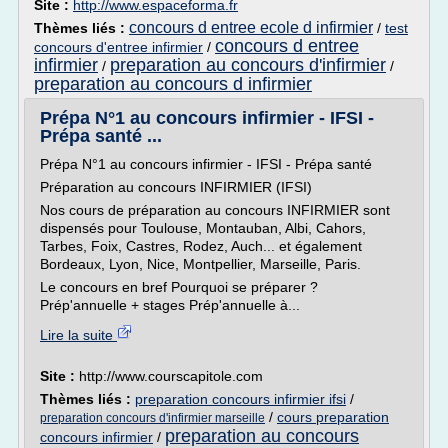
Site :
http://www.espaceforma.fr
concours d entree ecole d infirmier
Thèmes liés :
/
test
concours d entree
concours d'entree infirmier
/
infirmier
preparation au concours d'infirmier
/
/
preparation au concours d infirmier
Prépa N°1 au concours infirmier - IFSI -
Prépa santé ...
Prépa N°1 au concours infirmier - IFSI - Prépa santé
Préparation au concours INFIRMIER (IFSI)
Nos cours de préparation au concours INFIRMIER sont
dispensés pour Toulouse, Montauban, Albi, Cahors,
Tarbes, Foix, Castres, Rodez, Auch... et également
Bordeaux, Lyon, Nice, Montpellier, Marseille, Paris.
Le concours en bref Pourquoi se préparer ?
Prép'annuelle + stages Prép'annuelle à...
Lire la suite
Site :
http://www.courscapitole.com
Thèmes liés :
preparation concours infirmier ifsi
/
/
cours preparation
preparation concours d'infirmier marseille
preparation au concours
concours infirmier
/