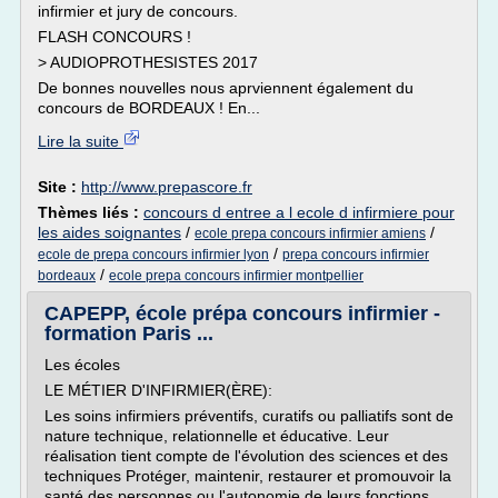
infirmier et jury de concours.
FLASH CONCOURS !
> AUDIOPROTHESISTES 2017
De bonnes nouvelles nous aprviennent également du
concours de BORDEAUX ! En...
Lire la suite
Site :
http://www.prepascore.fr
Thèmes liés :
concours d entree a l ecole d infirmiere pour
les aides soignantes
/
/
ecole prepa concours infirmier amiens
/
ecole de prepa concours infirmier lyon
prepa concours infirmier
/
bordeaux
ecole prepa concours infirmier montpellier
CAPEPP, école prépa concours infirmier -
formation Paris ...
Les écoles
LE MÉTIER D'INFIRMIER(ÈRE):
Les soins infirmiers préventifs, curatifs ou palliatifs sont de
nature technique, relationnelle et éducative. Leur
réalisation tient compte de l'évolution des sciences et des
techniques Protéger, maintenir, restaurer et promouvoir la
santé des personnes ou l'autonomie de leurs fonctions