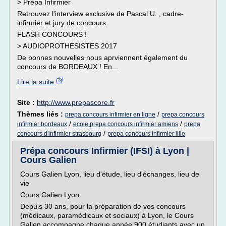
> Prépa Infirmier
Retrouvez l'interview exclusive de Pascal U. , cadre-
infirmier et jury de concours.
FLASH CONCOURS !
> AUDIOPROTHESISTES 2017
De bonnes nouvelles nous aprviennent également du
concours de BORDEAUX ! En...
Lire la suite
Site :
http://www.prepascore.fr
Thèmes liés :
/
prepa concours infirmier en ligne
prepa concours
/
/
infirmier bordeaux
ecole prepa concours infirmier amiens
prepa
/
concours d'infirmier strasbourg
prepa concours infirmier lille
Prépa concours Infirmier (IFSI) à Lyon |
Cours Galien
Cours Galien Lyon, lieu d'étude, lieu d'échanges, lieu de
vie
Cours Galien Lyon
Depuis 30 ans, pour la préparation de vos concours
(médicaux, paramédicaux et sociaux) à Lyon, le Cours
Galien accompagne chaque année 900 étudiants avec un