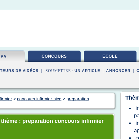
CONCOURS
ECOLE
EPA
TEURS DE VIDÉOS
| SOUMETTRE :
UN ARTICLE
|
ANNONCER
|
Thèm
firmier
>
concours infirmier nice
>
preparation
i
pa
e thème : preparation concours infirmier
i
a
c