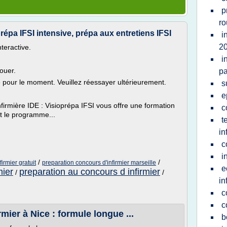
p
r
répa IFSI intensive, prépa aux entretiens IFSI
i
2
nteractive.
i
ouer.
pa
le pour le moment. Veuillez réessayer ultérieurement.
s
e
infirmière IDE : Visioprépa IFSI vous offre une formation
c
t le programme...
t
in
c
i
/
/
irmier gratuit
preparation concours d'infirmier marseille
e
mier
preparation au concours d infirmier
/
/
in
c
c
mier à Nice : formule longue ...
b