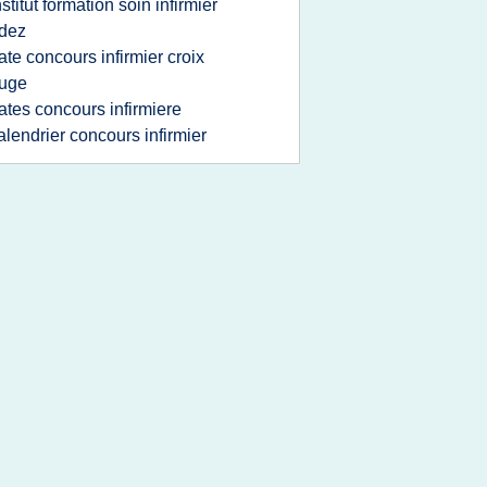
nstitut formation soin infirmier
dez
ate concours infirmier croix
ouge
ates concours infirmiere
alendrier concours infirmier