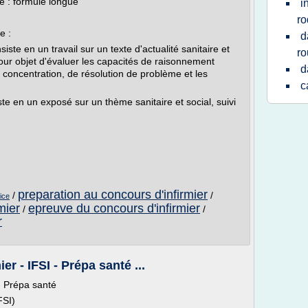
e : formule longue
i
ro
e :
d
siste en un travail sur un texte d'actualité sanitaire et
r
 pour objet d'évaluer les capacités de raisonnement
d
e concentration, de résolution de problème et les
c
ste en un exposé sur un thème sanitaire et social, suivi
preparation au concours d'infirmier
/
/
ice
mier
epreuve du concours d'infirmier
/
/
r
r - IFSI - Prépa santé ...
- Prépa santé
FSI)