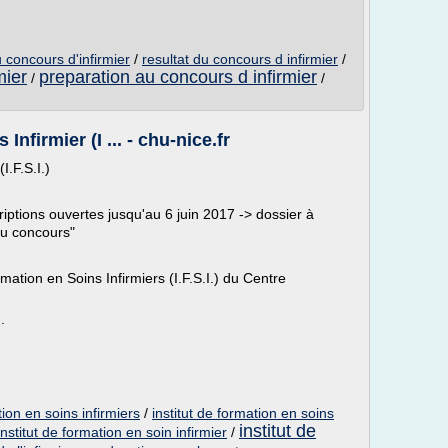
u concours d'infirmier
/
resultat du concours d infirmier
/
mier
preparation au concours d infirmier
/
/
Infirmier (I ... - chu-nice.fr
I.F.S.I.)
riptions ouvertes jusqu'au 6 juin 2017 -> dossier à
au concours"
rmation en Soins Infirmiers (I.F.S.I.) du Centre
.
tion en soins infirmiers
/
institut de formation en soins
institut de
nstitut de formation en soin infirmier
/