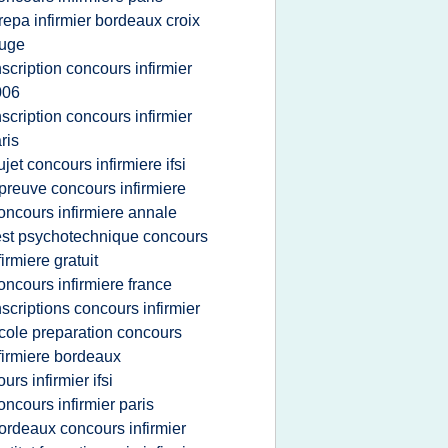
repa infirmier bordeaux croix
ouge
nscription concours infirmier
006
nscription concours infirmier
ris
ujet concours infirmiere ifsi
preuve concours infirmiere
oncours infirmiere annale
est psychotechnique concours
firmiere gratuit
oncours infirmiere france
nscriptions concours infirmier
cole preparation concours
firmiere bordeaux
ours infirmier ifsi
oncours infirmier paris
ordeaux concours infirmier