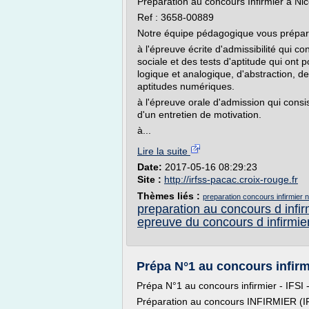
Préparation au concours Infirmier à Nic
Ref : 3658-00889
Notre équipe pédagogique vous prépar
à l'épreuve écrite d'admissibilité qui con
sociale et des tests d'aptitude qui ont
logique et analogique, d'abstraction, d
aptitudes numériques.
à l'épreuve orale d'admission qui consi
d'un entretien de motivation.
à...
Lire la suite
Date:
2017-05-16 08:29:23
Site :
http://irfss-pacac.croix-rouge.fr
Thèmes liés :
preparation concours infirmier n
preparation au concours d infir
epreuve du concours d infirmie
Prépa N°1 au concours infirmie
Prépa N°1 au concours infirmier - IFSI 
Préparation au concours INFIRMIER (I