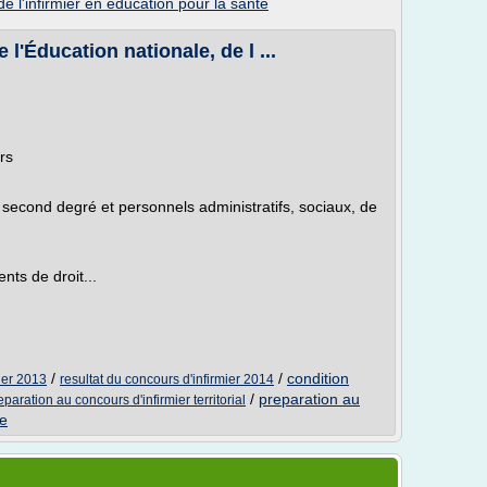
de l'infirmier en education pour la sante
'Éducation nationale, de l ...
rs
second degré et personnels administratifs, sociaux, de
nts de droit...
/
/
condition
mier 2013
resultat du concours d'infirmier 2014
/
preparation au
eparation au concours d'infirmier territorial
ce