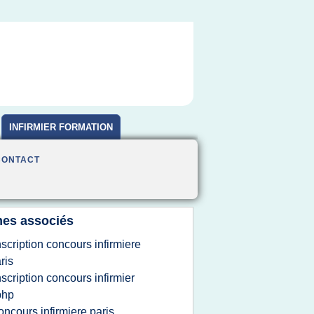
INFIRMIER FORMATION
CONTACT
es associés
nscription concours infirmiere
ris
nscription concours infirmier
php
oncours infirmiere paris