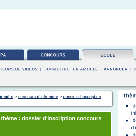
PA
CONCOURS
ECOLE
TEURS DE VIDÉOS
| SOUMETTRE :
UN ARTICLE
|
ANNONCER
|
Thèm
firmière
>
concours d'infirmiere
>
dossier d'inscription
d
in
e thème : dossier d'inscription concours
d
d 
d