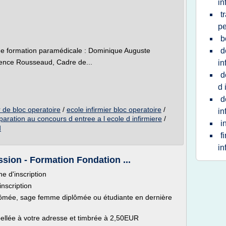
in
t
p
b
 de formation paramédicale : Dominique Auguste
d
rence Rousseaud, Cadre de...
in
d
d 
d
r de bloc operatoire
/
ecole infirmier bloc operatoire
/
in
paration au concours d entree a l ecole d infirmiere
/
i
u
f
in
sion - Formation Fondation ...
e d'inscription
inscription
iplômée, sage femme diplômée ou étudiante en dernière
bellée à votre adresse et timbrée à 2,50EUR