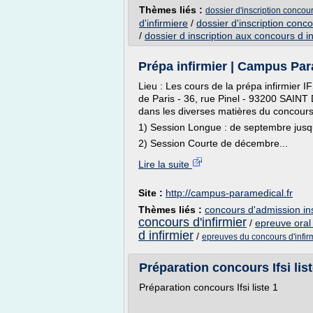
Thèmes liés :
dossier d'inscription concour
d'infirmiere
/
dossier d'inscription conco
/
dossier d inscription aux concours d in
Prépa infirmier | Campus Par
Lieu : Les cours de la prépa infirmier
de Paris - 36, rue Pinel - 93200 SAINT
dans les diverses matières du concours
1) Session Longue : de septembre jusq
2) Session Courte de décembre...
Lire la suite
Site :
http://campus-paramedical.fr
Thèmes liés :
concours d'admission ins
concours d'infirmier
/
epreuve oral 
d infirmier
/
epreuves du concours d'infirm
Préparation concours Ifsi list
Préparation concours Ifsi liste 1