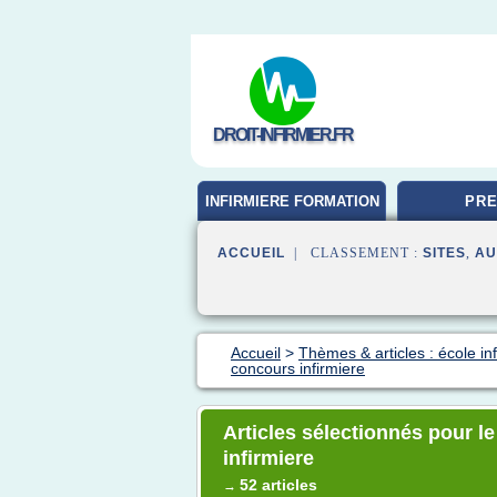
DROIT-INFIRMIER.FR
INFIRMIERE FORMATION
PRE
ACCUEIL
| CLASSEMENT :
SITES
,
AU
Accueil
>
Thèmes & articles : école in
concours infirmiere
Articles sélectionnés pour l
infirmiere
52 articles
→