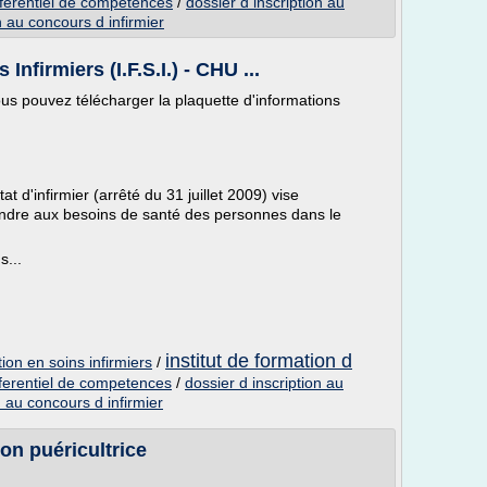
referentiel de competences
/
dossier d inscription au
n au concours d infirmier
Infirmiers (I.F.S.I.) - CHU ...
 vous pouvez télécharger la plaquette d'informations
t d'infirmier (arrêté du 31 juillet 2009) vise
ondre aux besoins de santé des personnes dans le
s...
institut de formation d
tion en soins infirmiers
/
referentiel de competences
/
dossier d inscription au
n au concours d infirmier
on puéricultrice