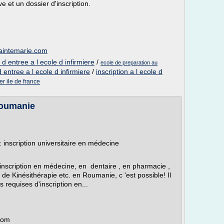
e et un dossier d'inscription.
saintemarie.com
d entree a l ecole d infirmiere
/
ecole de preparation au
entree a l ecole d infirmiere
/
inscription a l ecole d
er ile de france
Roumanie
inscription universitaire en médecine
nscription en médecine, en dentaire , en pharmacie ,
de Kinésithérapie etc. en Roumanie, c 'est possible! Il
s requises d'inscription en...
com