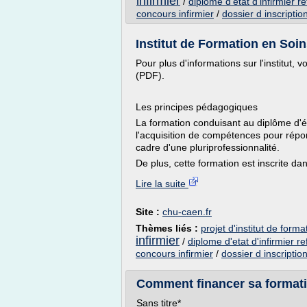
infirmier
/
diplome d'etat d'infirmier 
concours infirmier
/
dossier d inscriptio
Institut de Formation en Soins 
Pour plus d'informations sur l'institut,
(PDF).
Les principes pédagogiques
La formation conduisant au diplôme d'éta
l'acquisition de compétences pour rép
cadre d'une pluriprofessionnalité.
De plus, cette formation est inscrite dan
Lire la suite
Site :
chu-caen.fr
Thèmes liés :
projet d'institut de forma
infirmier
/
diplome d'etat d'infirmier 
concours infirmier
/
dossier d inscriptio
Comment financer sa formati
Sans titre*