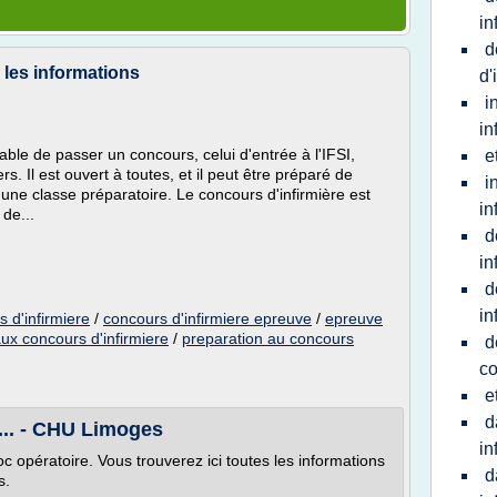
in
d
 les informations
d'
i
in
sable de passer un concours, celui d'entrée à l'IFSI,
e
rs. Il est ouvert à toutes, et il peut être préparé de
i
une classe préparatoire. Le concours d'infirmière est
in
de...
d
in
d
in
 d'infirmiere
/
concours d'infirmiere epreuve
/
epreuve
ux concours d'infirmiere
/
preparation au concours
d
co
e
d
 ... - CHU Limoges
in
c opératoire. Vous trouverez ici toutes les informations
d
s.