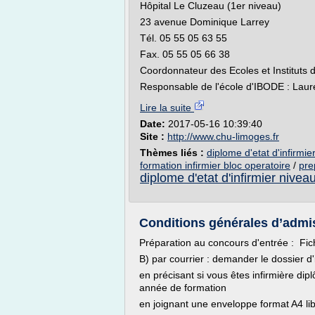
Hôpital Le Cluzeau (1er niveau)
23 avenue Dominique Larrey
Tél. 05 55 05 63 55
Fax. 05 55 05 66 38
Coordonnateur des Ecoles et Instituts
Responsable de l'école d'IBODE : Lau
Lire la suite
Date:
2017-05-16 10:39:40
Site :
http://www.chu-limoges.fr
Thèmes liés :
diplome d'etat d'infirmie
formation infirmier bloc operatoire
/
pre
diplome d'etat d'infirmier nivea
Conditions générales d’admis
Préparation au concours d'entrée : Fich
B) par courrier : demander le dossier d'
en précisant si vous êtes infirmière d
année de formation
en joignant une enveloppe format A4 li