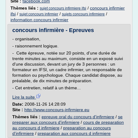
Site :
facebook.com
Thèmes liés :
/
concours infirmier
sujet concours infirmiere ifsi
ifsi
/
/
/
sujet concours infirmier
sujets concours infirmiere
information concours infirmier
concours infirmière - Epreuves
- organisation,
- raisonnement logique.
- Cette épreuve, notée sur 20 points, d'une durée de
trente minutes au maximum, consiste en un exposé suivi
d'une discussion, devant un jury de 3 personnes : un
formateur en IFSI, un cadre infirmier, un responsable de
formation ou psychologue. Chaque candidat dispose, au
préalable, de dix minutes de préparation.
- Cet entretien, relatif à un thème...
Lire la suite
Date:
2008-11-26 14:28:09
Site :
http://www.concours-infirmiere.eu
Thèmes liés :
epreuve oral du concours d'infirmiere
/
se
preparer aux concours d'infirmiere
/
cours de preparation
au concours d infirmiere
/
preparation au concours
d'infirmiere
/
preparation aux concours d infirmiere