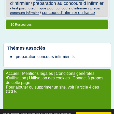
d'infirmier
preparation au concours d infirmier
/
/
test psychotechnique pour concours d'infirmier
/
prepa
concours d'infirmier en france
concours infirmier
/
10 Ressources
Thèmes associés
preparation concours infirmier ifsi
Accueil
|
Mentions légales
|
Conditions générales
d'utilisation
|
Utilisation des cookies
|
Contact à propos
de cette page
Pour ajouter ou supprimer un site, voir l'article 4 des
CGUs
En poursuivant votre navigation sur ce site, vous acceptez