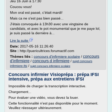
Jeu 16 Juin à 17:30
Coucou vous!
Mon oral est passé, c'était mardi!
Mais ca ne s'est pas bien passé...
J'étais convoquée à 13h30 avec une vingtaine de
candidats, et avec le pot monumental que je me paye lol,
je suis passé la dernière à...
Lire la suite
Date:
2017-05-16 11:26:40
Site :
http://puericultrices.forumactif.com
concours
Thèmes liés :
concours d'infirmiere scolaire
/
d'infirmiere
concours d infirmiere
/
/
sujet concours
/
infirmiere ifsi
sujet concours infirmiere scolaire
Concours infirmier Visioprépa : prépa IFSI
intensive, prépa aux entretiens IFSI
Impossible de charger la transcription interactive.
Chargement...
Pour évaluer une vidéo, vous devez la louer.
Cette fonctionnalité n'est pas disponible pour le moment.
Veuillez réessayer ultérieurement.